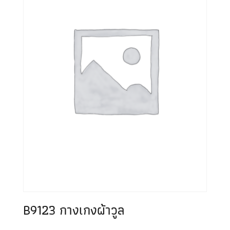
B9123 กางเกงผ้าวูล