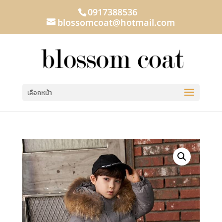
0917388536
blossomcoat@hotmail.com
เลือกหน้า