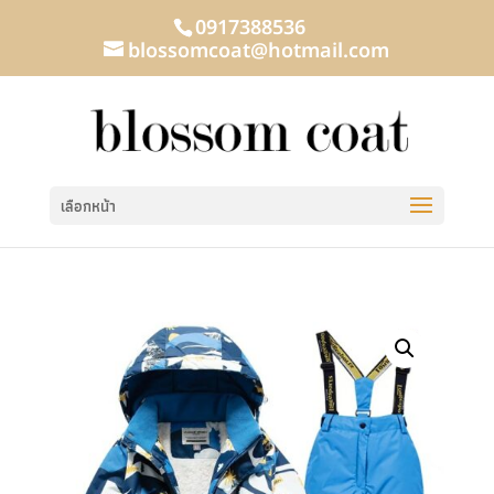
0917388536
blossomcoat@hotmail.com
เลือกหน้า