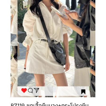
B7119 ชุดเสื้อยืนบาง+กระโปรงยีน