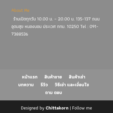
About Me
ร้านเปิดทุกวัน 10.00 น. – 20.00 น. 135-137 ถนน
อุดมสุข หนองบอน ประเวศ กทม. 10250 Tel : 091-
7388536
หน้าแรก
สินค้าขาย
สินค้าเช่า
บทความ
รีวิว
วิธีเช่า และเงื่อนไข
ถาม ตอบ
Designed by
Chittakorn
| Follow me