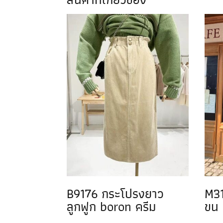
B9176 กระโปรงยาว
M31
ลูกฟูก boron ครีม
ขน