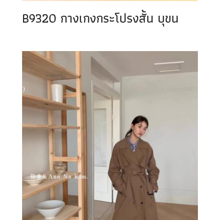
B9320 กางเกงกระโปรงสั้น บุขน