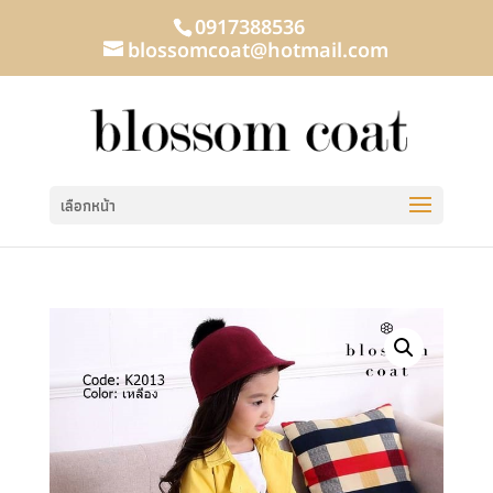
0917388536
blossomcoat@hotmail.com
เลือกหน้า