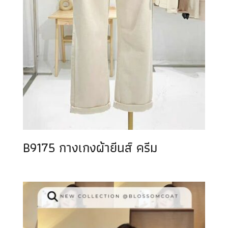
B9175 กางเกงผ้ายีนส์ ครีม