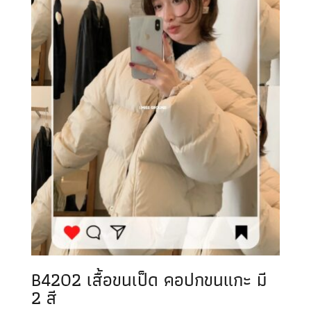
B4202 เสื้อขนเป็ด คอปกขนแกะ มี
2 สี