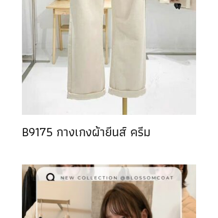
B9175 กางเกงผ้ายีนส์ ครีม