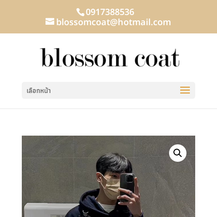
0917388536
blossomcoat@hotmail.com
เลือกหน้า