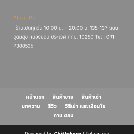
About Me
ร้านเปิดทุกวัน 10.00 น. – 20.00 น. 135-137 ถนน
อุดมสุข หนองบอน ประเวศ กทม. 10250 Tel : 091-
7388536
หน้าแรก
สินค้าขาย
สินค้าเช่า
บทความ
รีวิว
วิธีเช่า และเงื่อนไข
ถาม ตอบ
Designed by
Chittakorn
| Follow me