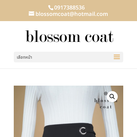
0917388536
blossomcoat@hotmail.com
เลือกหน้า